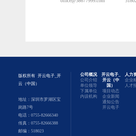
office@58677999.com
5180
公司概况
开云电子_
人力
版权所有 开云电子_开
公司介绍
开云（中
企业
云（中国）
单位领导
国）
人才
下属单位
项目动态
内设机构
企业新闻
地址：深圳市罗湖区宝
通知公告
岗路7号
开云电子
电话：0755-82666340
传真：0755-82666388
邮编：518023