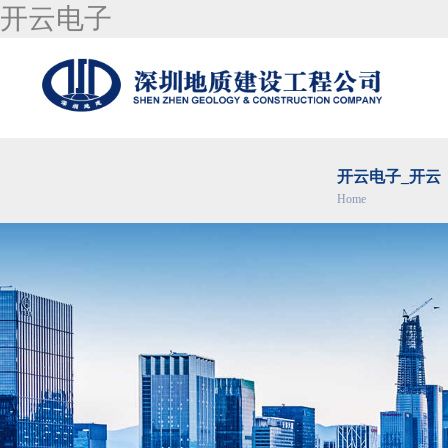
开云电子
开云电子_开云
Home