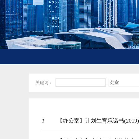
关键词：
1
【办公室】计划生育承诺书(2019