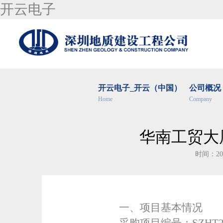
开云电子
开云电子_开云（中国）
公司概况
Home
Company
华南工贸大
时间：20
一、项目基本情况