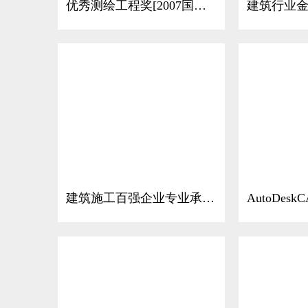
优秀测绘工程奖[2007国家测绘学会铜奖]
建筑施工百强企业专业承包类金奖[2005]