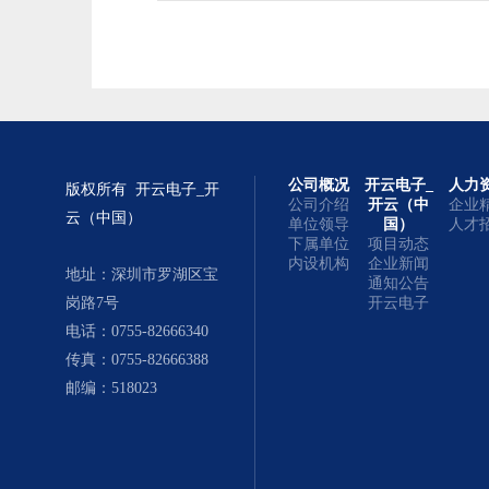
公司概况
开云电子_
人力
版权所有 开云电子_开
公司介绍
开云（中
企业
云（中国）
单位领导
国）
人才
下属单位
项目动态
内设机构
企业新闻
地址：深圳市罗湖区宝
通知公告
岗路7号
开云电子
电话：0755-82666340
传真：0755-82666388
邮编：518023