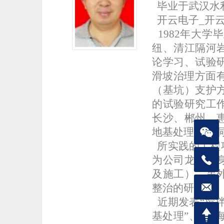
毕业于武汉水
开云电子_开云
1982年大
纽、清江隔河
论学习、试验
滑坡治理方面
（基坑）支护
的试验研究工
长沙、郴州、
地基处理、溶
所实践的工程
为公司龙岗单
及施工），另
整治的研究）
近期发表“搅拌
基处理”、“滨