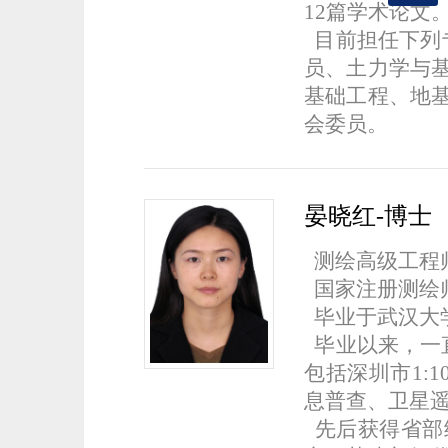
12篇学术论文
目前担任下列
员、土力学与
基础工程、地
会委员。
晏晓红-博士
测绘高级工程
国家注册测绘
毕业于武汉大
毕业以来，一
包括深圳市1:
息普查、卫星
先后获得省部