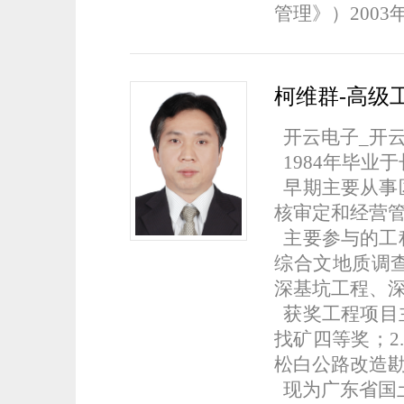
管理》）200
柯维群-高级
开云电子_开云
1984年毕业
早期主要从事
核审定和经营
主要参与的工
综合文地质调
深基坑工程、
获奖工程项目主
找矿四等奖；2
松白公路改造勘
现为广东省国