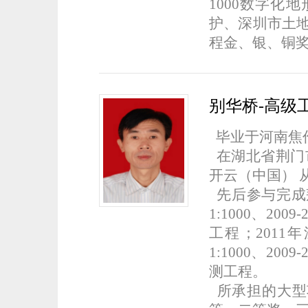
1000数字
护、深圳市土
程金、银、铜奖
别华桥-高级
毕业于河南焦
在湖北省荆门
开云（中国） 
先后参与完成荆
1:1000、20
工程；2011
1:1000、20
测工程。
所承担的大型